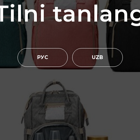
Tilni tanlan
РУС
UZB